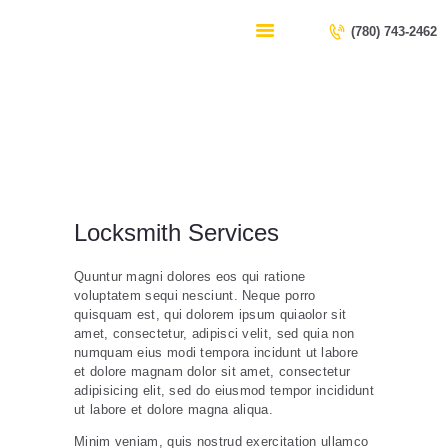
HOME
(780) 743-2462
SERVICES
CONTACT US
Locksmith Services
ABOUT US
Home
All Services
Locksmith Services
Locksmith Services
Quuntur magni dolores eos qui ratione
voluptatem sequi nesciunt. Neque porro
quisquam est, qui dolorem ipsum quiaolor sit
amet, consectetur, adipisci velit, sed quia non
numquam eius modi tempora incidunt ut labore
et dolore magnam dolor sit amet, consectetur
adipisicing elit, sed do eiusmod tempor incididunt
ut labore et dolore magna aliqua.
Minim veniam, quis nostrud exercitation ullamco