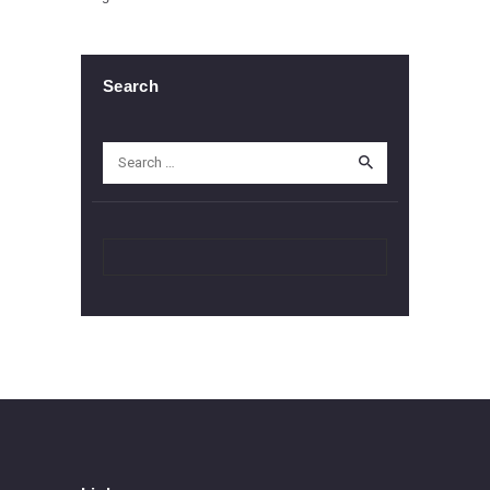
Search
Search
for: