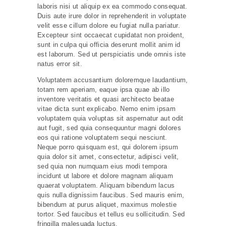
laboris nisi ut aliquip ex ea commodo consequat.
Duis aute irure dolor in reprehenderit in voluptate
velit esse cillum dolore eu fugiat nulla pariatur.
Excepteur sint occaecat cupidatat non proident,
sunt in culpa qui officia deserunt mollit anim id
est laborum. Sed ut perspiciatis unde omnis iste
natus error sit.
Voluptatem accusantium doloremque laudantium,
totam rem aperiam, eaque ipsa quae ab illo
inventore veritatis et quasi architecto beatae
vitae dicta sunt explicabo. Nemo enim ipsam
voluptatem quia voluptas sit aspernatur aut odit
aut fugit, sed quia consequuntur magni dolores
eos qui ratione voluptatem sequi nesciunt.
Neque porro quisquam est, qui dolorem ipsum
quia dolor sit amet, consectetur, adipisci velit,
sed quia non numquam eius modi tempora
incidunt ut labore et dolore magnam aliquam
quaerat voluptatem. Aliquam bibendum lacus
quis nulla dignissim faucibus. Sed mauris enim,
bibendum at purus aliquet, maximus molestie
tortor. Sed faucibus et tellus eu sollicitudin. Sed
fringilla malesuada luctus.