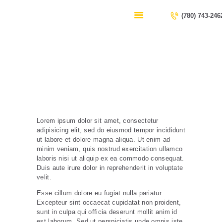
HOME
(780) 743-246
SERVICES
CONTACT US
Typography
ABOUT US
Home
Typography
Lorem ipsum dolor sit amet, consectetur
adipisicing elit, sed do eiusmod tempor incididunt
ut labore et dolore magna aliqua. Ut enim ad
minim veniam, quis nostrud exercitation ullamco
laboris nisi ut aliquip ex ea commodo consequat.
Duis aute irure dolor in reprehenderit in voluptate
velit.
Esse cillum dolore eu fugiat nulla pariatur.
Excepteur sint occaecat cupidatat non proident,
sunt in culpa qui officia deserunt mollit anim id
est laborum. Sed ut perspiciatis unde omnis iste